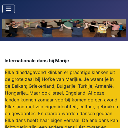
Internationale dans bij Marije
.
Elke dinsdagavond klinken er prachtige klanken uit
de grote zaal bij Hofke van Marijke. Je waant je in
de Balkan; Griekenland, Bulgarije, Turkije, Armenië,
Hongarije…Maar ook Israël, Engeland. Al deze
landen kunnen zomaar voorbij komen op een avond.
Elke land met zijn eigen identiteit, cultuur, gebruiken
en gewoontes. En daarop worden dansen gedaan.
Elke dans heeft haar eigen verhaal. De ene dans kan
lichtvoetig zijn, een andere dans juist zwaar en